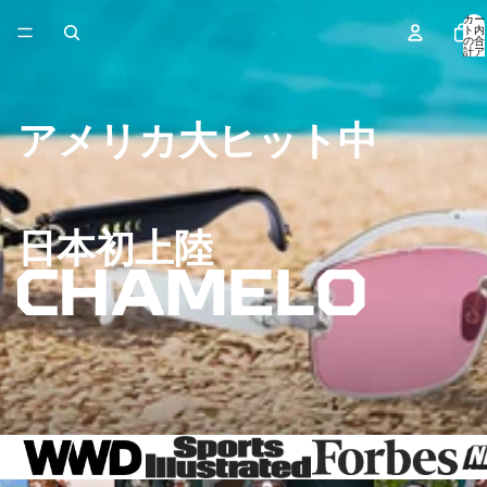
コンテンツにスキップ
カー
ト内
の合
計ア
イテ
ム
数:
0
アメリカ大ヒット中
日本初上陸